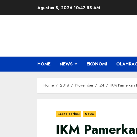
Skip
Agustus 8, 2026
10:47:59 AM
to
content
HOME
NEWS
EKONOMI
OLAHRA
Home
2018
November
24
IKM Pamerkan 
Berita Terkini
News
IKM Pamerka