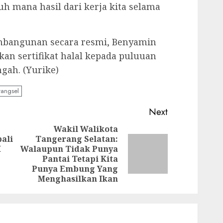
uh mana hasil dari kerja kita selama
bangunan secara resmi, Benyamin
an sertifikat halal kepada puluuan
gah. (Yurike)
tangsel
Next
Wakil Walikota
ali
Tangerang Selatan:
Previous
M
Walaupun Tidak Punya
Next
post:
Pantai Tetapi Kita
post:
Punya Embung Yang
Menghasilkan Ikan