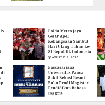
Bogor Edukasi
Generasi Muda
Jepang Lewat
Pendataan Fauna-
Flora di Kebun Raya
Bogor
is
Polda Metro Jaya
AGUSTUS 3, 2026
Gelar Apel
Kebangsaan Sambut
Hari Ulang Tahun ke-
t
81 Republik Indonesia
AGUSTUS 8, 2026
Pascasarjana
an
Universitas Panca
 di
Sakti Bekasi Resmi
y
Buka Prodi Magister
up
Pendidikan Bahasa
Inggris
AGUSTUS 6, 2026