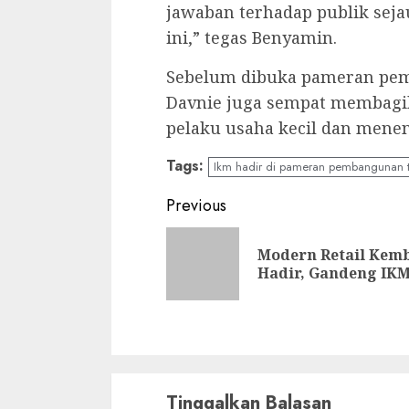
jawaban terhadap publik seja
ini,” tegas Benyamin.
Sebelum dibuka pameran pem
Davnie juga sempat membagik
pelaku usaha kecil dan menen
Tags:
Ikm hadir di pameran pembangunan 
Continue
Previous
Reading
Modern Retail Kemb
Hadir, Gandeng IK
Tinggalkan Balasan