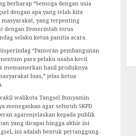
dag berharap “Semoga dengan usia
sel dengan apa yang telah kita
h masyarakat, yang terpenting
at dengan Pemerintah terus
indag selaku ketua panitia acara.
s Disperindag “Pameran pembangunan
omentum para pelaku usaha kecil
uk memamerkan hasil produknya
masyarakat luas,” jelas ketua
.
akil walikota Tangsel Bunyamin
ya menegaskan agar seluruh SKPD
ran agarenjelaskan kepada publik
an yang dicapai hingga akhir ini
ngsel, ini adalah bentuk pertanggung-