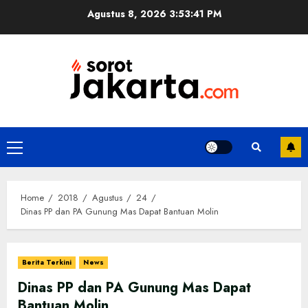
Skip
Agustus 8, 2026
3:53:41 PM
to
content
Primary
Menu
Home
2018
Agustus
24
Dinas PP dan PA Gunung Mas Dapat Bantuan Molin
Berita Terkini
News
Dinas PP dan PA Gunung Mas Dapat
Bantuan Molin