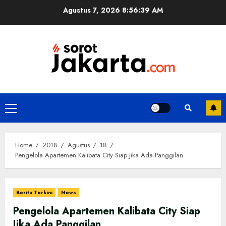
Skip
Agustus 7, 2026
8:56:39 AM
to
content
Primary
Menu
Home
2018
Agustus
18
Pengelola Apartemen Kalibata City Siap Jika Ada Panggilan
Berita Terkini
News
Pengelola Apartemen Kalibata City Siap
Jika Ada Panggilan