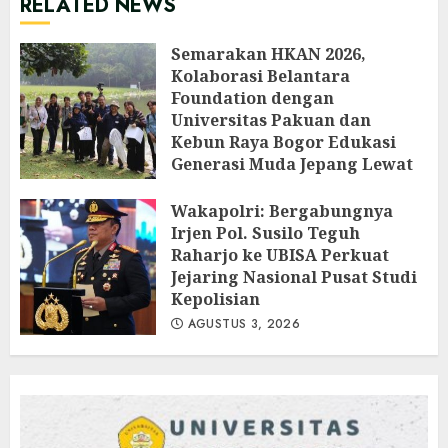
RELATED NEWS
Semarakan HKAN 2026,
Kolaborasi Belantara
Foundation dengan
Universitas Pakuan dan
Kebun Raya Bogor Edukasi
Generasi Muda Jepang Lewat
Pendataan Fauna-Flora di
Kebun Raya Bogor
Wakapolri: Bergabungnya
Irjen Pol. Susilo Teguh
AGUSTUS 3, 2026
Raharjo ke UBISA Perkuat
Jejaring Nasional Pusat Studi
Kepolisian
AGUSTUS 3, 2026