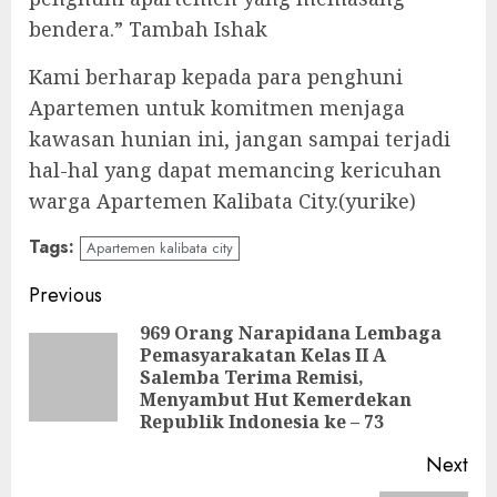
bendera.” Tambah Ishak
Kami berharap kepada para penghuni
Apartemen untuk komitmen menjaga
kawasan hunian ini, jangan sampai terjadi
hal-hal yang dapat memancing kericuhan
warga Apartemen Kalibata City.(yurike)
Tags:
Apartemen kalibata city
Continue
Previous
Reading
969 Orang Narapidana Lembaga
Pemasyarakatan Kelas II A
Pre
Salemba Terima Remisi,
pos
Menyambut Hut Kemerdekan
Republik Indonesia ke – 73
Next