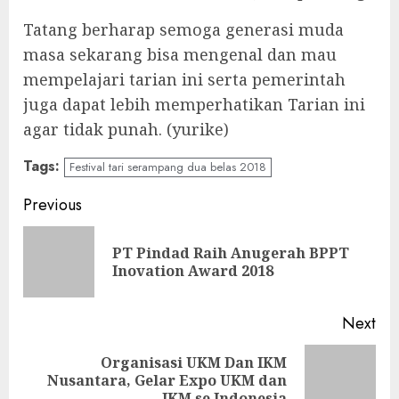
Tatang berharap semoga generasi muda
masa sekarang bisa mengenal dan mau
mempelajari tarian ini serta pemerintah
juga dapat lebih memperhatikan Tarian ini
agar tidak punah. (yurike)
Tags:
Festival tari serampang dua belas 2018
Continue
Previous
Reading
PT Pindad Raih Anugerah BPPT
Pre
Inovation Award 2018
pos
Next
Organisasi UKM Dan IKM
Next
Nusantara, Gelar Expo UKM dan
IKM se Indonesia