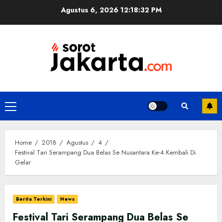
Skip
Agustus 6, 2026
12:18:33 PM
to
content
Primary
Menu
Home
2018
Agustus
4
Festival Tari Serampang Dua Belas Se Nusantara Ke-4 Kembali Di
Gelar
Berita Terkini
News
Festival Tari Serampang Dua Belas Se