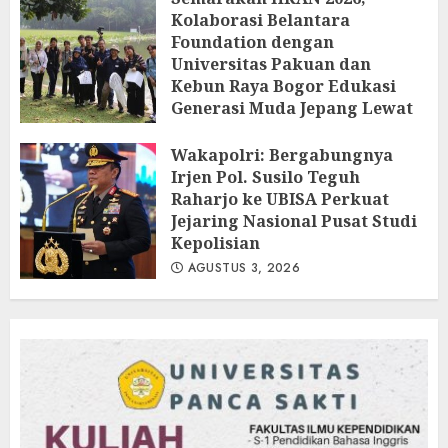
Kolaborasi Belantara
Foundation dengan
Universitas Pakuan dan
Kebun Raya Bogor Edukasi
Generasi Muda Jepang Lewat
Pendataan Fauna-Flora di
Kebun Raya Bogor
Wakapolri: Bergabungnya
Irjen Pol. Susilo Teguh
AGUSTUS 3, 2026
Raharjo ke UBISA Perkuat
Jejaring Nasional Pusat Studi
Kepolisian
AGUSTUS 3, 2026