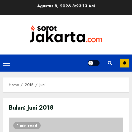
Skip
Agustus 8, 2026
3:23:13 AM
to
content
Primary
Menu
Home
2018
Juni
Bulan:
Juni 2018
1 min read