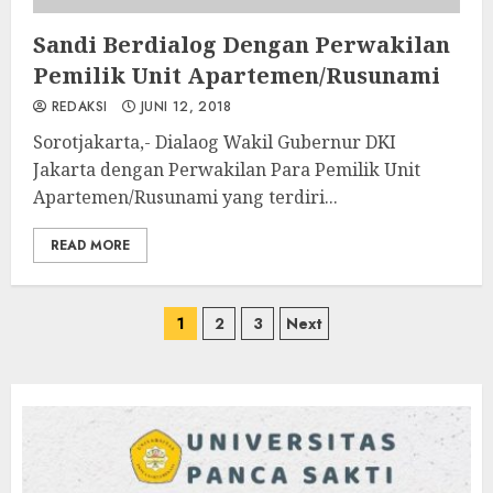
Sandi Berdialog Dengan Perwakilan
Pemilik Unit Apartemen/Rusunami
REDAKSI
JUNI 12, 2018
Sorotjakarta,- Dialaog Wakil Gubernur DKI
Jakarta dengan Perwakilan Para Pemilik Unit
Apartemen/Rusunami yang terdiri...
READ MORE
Paginasi
1
2
3
Next
pos