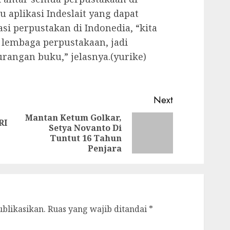
 aplikasi Indeslait yang dapat
asi perpustakan di Indonedia, “kita
 lembaga perpustakaan, jadi
rangan buku,” jelasnya.(yurike)
Next
Mantan Ketum Golkar,
RI
Setya Novanto Di
Previous
Next
Tuntut 16 Tahun
post:
post:
Penjara
ublikasikan.
Ruas yang wajib ditandai
*