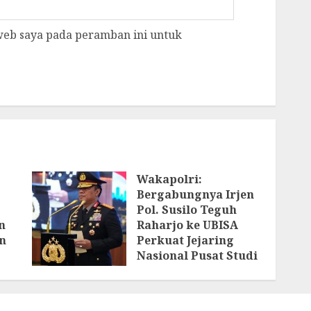
 web saya pada peramban ini untuk
Wakapolri:
Bergabungnya Irjen
Pol. Susilo Teguh
n
Raharjo ke UBISA
n
Perkuat Jejaring
Nasional Pusat Studi
Kepolisian
AGUSTUS 3, 2026