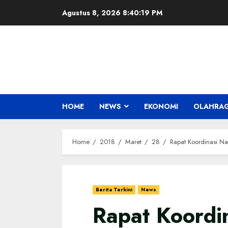
Skip
Agustus 8, 2026
8:40:20 PM
to
content
HOME
NEWS
EKONOMI
OLAHRA
Home
2018
Maret
28
Rapat Koordinasi N
Berita Terkini
News
Rapat Koordi