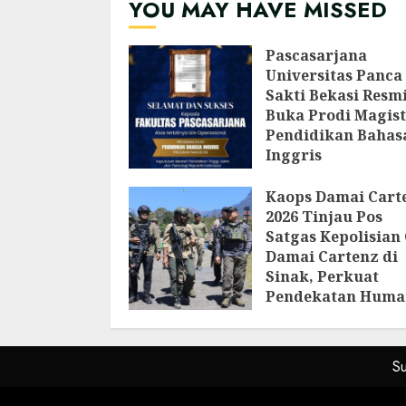
YOU MAY HAVE MISSED
Pendataan Fauna-
Flora di Kebun Ra
Bogor
Pascasarjana
AGUSTUS 3, 2026
Universitas Panca
Sakti Bekasi Resm
Buka Prodi Magist
Pendidikan Bahas
Inggris
AGUSTUS 6, 2026
Kaops Damai Cart
2026 Tinjau Pos
Satgas Kepolisian
Damai Cartenz di
Sinak, Perkuat
Pendekatan Huma
Bersama Masyara
AGUSTUS 6, 2026
S