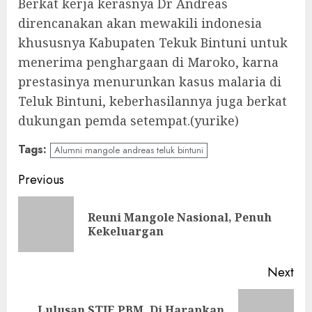
Berkat kerja kerasnya Dr Andreas
direncanakan akan mewakili indonesia
khususnya Kabupaten Tekuk Bintuni untuk
menerima penghargaan di Maroko, karna
prestasinya menurunkan kasus malaria di
Teluk Bintuni, keberhasilannya juga berkat
dukungan pemda setempat.(yurike)
Tags:
Alumni mangole andreas teluk bintuni
Continue
Previous
Reading
Reuni Mangole Nasional, Penuh
Pre
Kekeluargan
pos
Next
Lulusan STIE PBM, Di Harapkan