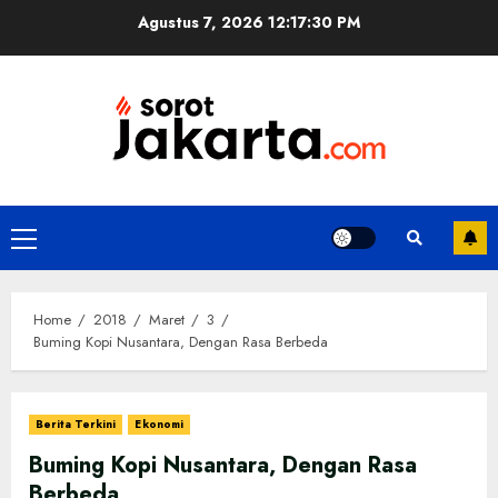
Skip
Agustus 7, 2026
12:17:30 PM
to
content
Primary
Menu
Home
2018
Maret
3
Buming Kopi Nusantara, Dengan Rasa Berbeda
Berita Terkini
Ekonomi
Buming Kopi Nusantara, Dengan Rasa
Berbeda