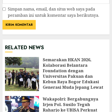
Simpan nama, email, dan situs web saya pada
peramban ini untuk komentar saya berikutnya.
RELATED NEWS
Semarakan HKAN 2026,
Kolaborasi Belantara
Foundation dengan
Universitas Pakuan dan
Kebun Raya Bogor Edukasi
Generasi Muda Jepang Lewat
Pendataan Fauna-Flora di
Kebun Raya Bogor
Wakapolri: Bergabungnya
Irjen Pol. Susilo Teguh
AGUSTUS 3, 2026
Raharjo ke UBISA Perkuat