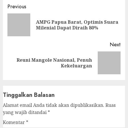
Continue
Previous
Reading
AMPG Papua Barat, Optimis Suara
Pre
Milenial Dapat Diraih 80%
pos
Next
Reuni Mangole Nasional, Penuh
Next
Kekeluargan
post:
Tinggalkan Balasan
Alamat email Anda tidak akan dipublikasikan.
Ruas
yang wajib ditandai
*
Komentar
*