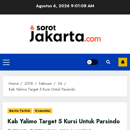
Skip
Agustus 6, 2026
9:01:09 AM
to
content
Primary
Menu
Home
2018
Februari
26
Kab Yalimo Target 5 Kursi Untuk Parsindo
Berita Terkini
Komunitas
Kab Yalimo Target 5 Kursi Untuk Parsindo