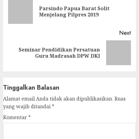
Reading
Parsindo Papua Barat Solit
Pre
Menjelang Pilpres 2019
pos
Next
Seminar Pendidikan Persatuan
Next
Guru Madrasah DPW DKI
post:
Tinggalkan Balasan
Alamat email Anda tidak akan dipublikasikan.
Ruas
yang wajib ditandai
*
Komentar
*