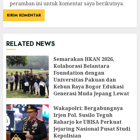
peramban ini untuk komentar saya berikutnya.
RELATED NEWS
Semarakan HKAN 2026,
Kolaborasi Belantara
Foundation dengan
Universitas Pakuan dan
Kebun Raya Bogor Edukasi
Generasi Muda Jepang Lewat
Pendataan Fauna-Flora di
Kebun Raya Bogor
Wakapolri: Bergabungnya
Irjen Pol. Susilo Teguh
AGUSTUS 3, 2026
Raharjo ke UBISA Perkuat
Jejaring Nasional Pusat Studi
Kepolisian