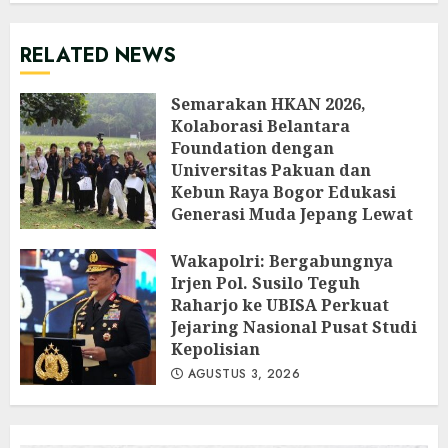
RELATED NEWS
Semarakan HKAN 2026,
Kolaborasi Belantara
Foundation dengan
Universitas Pakuan dan
Kebun Raya Bogor Edukasi
Generasi Muda Jepang Lewat
Pendataan Fauna-Flora di
Kebun Raya Bogor
Wakapolri: Bergabungnya
Irjen Pol. Susilo Teguh
AGUSTUS 3, 2026
Raharjo ke UBISA Perkuat
Jejaring Nasional Pusat Studi
Kepolisian
AGUSTUS 3, 2026