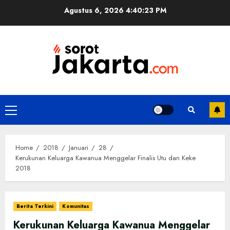
Skip
Agustus 6, 2026
4:40:24 PM
to
content
Primary
Menu
Home
2018
Januari
28
Kerukunan Keluarga Kawanua Menggelar Finalis Utu dan Keke
2018
Berita Terkini
Komunitas
Kerukunan Keluarga Kawanua Menggelar