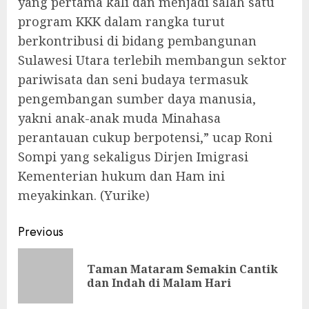
yang pertama kali dan menjadi salah satu
program KKK dalam rangka turut
berkontribusi di bidang pembangunan
Sulawesi Utara terlebih membangun sektor
pariwisata dan seni budaya termasuk
pengembangan sumber daya manusia,
yakni anak-anak muda Minahasa
perantauan cukup berpotensi,” ucap Roni
Sompi yang sekaligus Dirjen Imigrasi
Kementerian hukum dan Ham ini
meyakinkan. (Yurike)
Continue
Previous
Reading
Taman Mataram Semakin Cantik
Pre
dan Indah di Malam Hari
pos