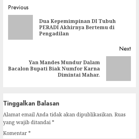
Continue
Previous
Reading
Dua Kepemimpinan DI Tubuh
Pre
PERADI Akhirnya Bertemu di
pos
Pengadilan
Next
Yan Mandes Mundur Dalam
Next
Bacalon Bupati Biak Numfor Karna
post:
Dimintai Mahar.
Tinggalkan Balasan
Alamat email Anda tidak akan dipublikasikan.
Ruas
yang wajib ditandai
*
Komentar
*