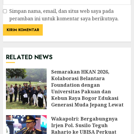
Simpan nama, email, dan situs web saya pada
peramban ini untuk komentar saya berikutnya.
RELATED NEWS
Semarakan HKAN 2026,
Kolaborasi Belantara
Foundation dengan
Universitas Pakuan dan
Kebun Raya Bogor Edukasi
Generasi Muda Jepang Lewat
Pendataan Fauna-Flora di
Kebun Raya Bogor
Wakapolri: Bergabungnya
Irjen Pol. Susilo Teguh
AGUSTUS 3, 2026
Raharjo ke UBISA Perkuat