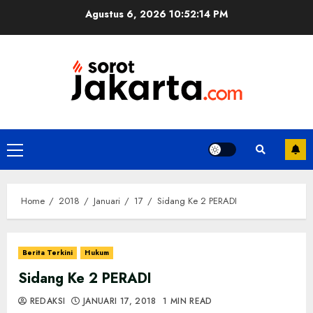
Skip
Agustus 6, 2026
10:52:14 PM
to
content
Primary
Menu
Home
2018
Januari
17
Sidang Ke 2 PERADI
Berita Terkini
Hukum
Sidang Ke 2 PERADI
REDAKSI
JANUARI 17, 2018
1 MIN READ