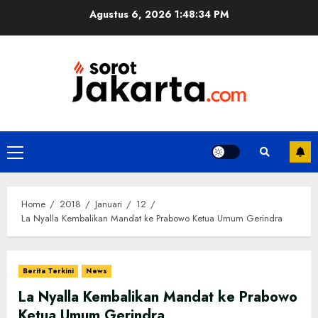
Skip
Agustus 6, 2026
1:48:35 PM
to
content
Primary
Menu
Home
2018
Januari
12
La Nyalla Kembalikan Mandat ke Prabowo Ketua Umum Gerindra
Berita Terkini
News
La Nyalla Kembalikan Mandat ke Prabowo
Ketua Umum Gerindra