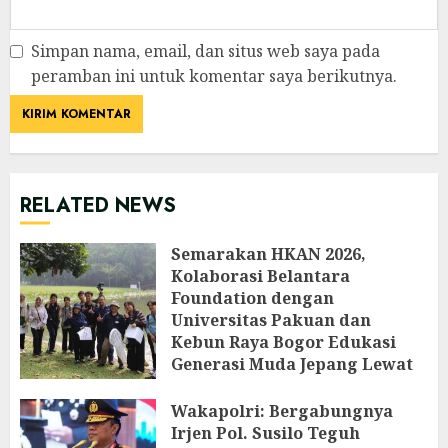
Simpan nama, email, dan situs web saya pada
peramban ini untuk komentar saya berikutnya.
RELATED NEWS
Semarakan HKAN 2026,
Kolaborasi Belantara
Foundation dengan
Universitas Pakuan dan
Kebun Raya Bogor Edukasi
Generasi Muda Jepang Lewat
Pendataan Fauna-Flora di
Kebun Raya Bogor
Wakapolri: Bergabungnya
Irjen Pol. Susilo Teguh
AGUSTUS 3, 2026