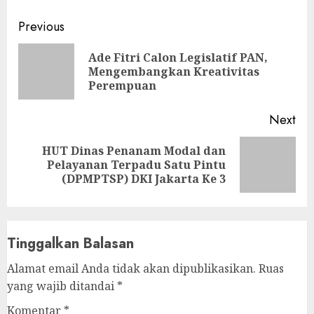
Continue
Previous
Reading
Ade Fitri Calon Legislatif PAN,
Pre
Mengembangkan Kreativitas
pos
Perempuan
Next
HUT Dinas Penanam Modal dan
Next
Pelayanan Terpadu Satu Pintu
post:
(DPMPTSP) DKI Jakarta Ke 3
Tinggalkan Balasan
Alamat email Anda tidak akan dipublikasikan.
Ruas
yang wajib ditandai
*
Komentar
*