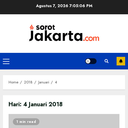
Skip
Agustus 7, 2026
7:05:06 PM
to
content
Primary
Menu
Home
2018
Januari
4
Hari:
4 Januari 2018
1 min read