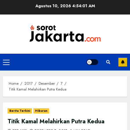
Skip
Agustus 10, 2026
4:54:01 AM
to
content
Primary
Menu
Home
2017
Desember
7
Titik Kamal Melahirkan Putra Kedua
Berita Terkini
Hiburan
Titik Kamal Melahirkan Putra Kedua