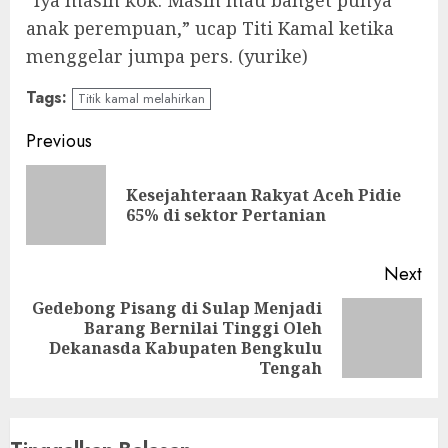
“Iya masih kok. Masih mau banget punya
anak perempuan,” ucap Titi Kamal ketika
menggelar jumpa pers. (yurike)
Tags:
Titik kamal melahirkan
Continue
Previous
Reading
Kesejahteraan Rakyat Aceh Pidie
Pre
65% di sektor Pertanian
pos
Next
Gedebong Pisang di Sulap Menjadi
Barang Bernilai Tinggi Oleh
Next
Dekanasda Kabupaten Bengkulu
post:
Tengah