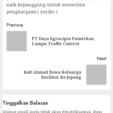
naik kepanggung untuk menerima
penghargaan.( yurike )
Continue
Previous
Reading
PT Daya Sgracipta Pamerkan
Pre
Lampu Traffic Control
pos
Next
Rafi Ahmad Bawa Keluarga
Next
Berlibur Ke Jepang
post:
Tinggalkan Balasan
Alamat email Anda tidak akan dipublikasikan.
Ruas