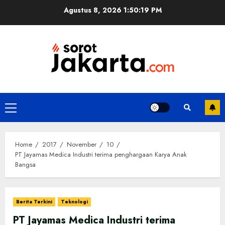
Skip
Agustus 8, 2026
1:50:19 PM
to
content
Primary
Menu
Home
2017
November
10
PT Jayamas Medica Industri terima penghargaan Karya Anak
Bangsa
Berita Terkini
Teknologi
PT Jayamas Medica Industri terima