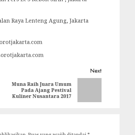
Jalan Raya Lenteng Agung, Jakarta
sorotjakarta.com
sorotjakarta.com
Next
Muna Raih Juara Umum
Next
Pada Ajang Pestival
post:
Kuliner Nusantara 2017
ublikasikan.
Ruas yang wajib ditandai
*