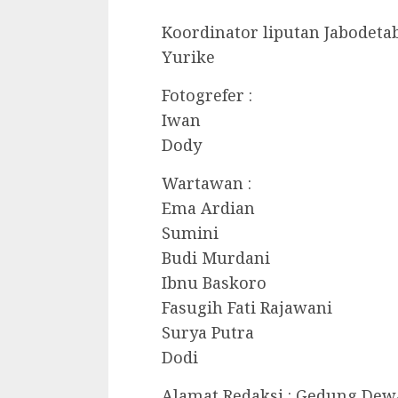
Koordinator liputan Jabodetab
Yurike
Fotogrefer :
Iwan
Dody
Wartawan :
Ema Ardian
Sumini
Budi Murdani
Ibnu Baskoro
Fasugih Fati Rajawani
Surya Putra
Dodi
Alamat Redaksi : Gedung Dewan