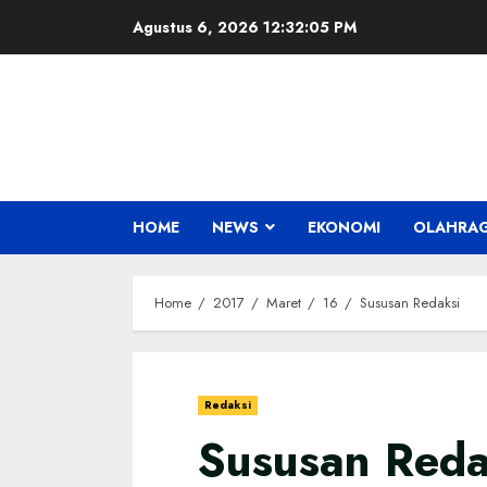
Skip
Agustus 6, 2026
12:32:06 PM
to
content
HOME
NEWS
EKONOMI
OLAHRA
Home
2017
Maret
16
Sususan Redaksi
Redaksi
Sususan Reda