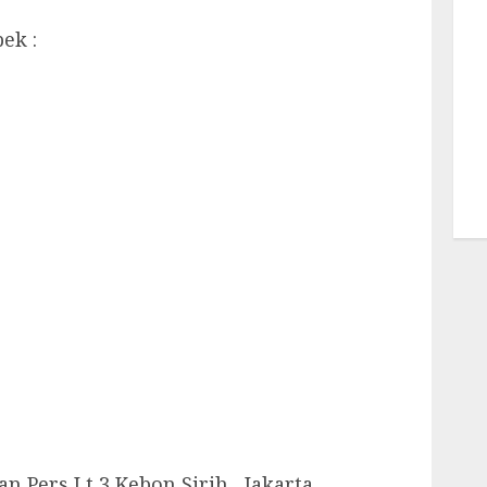
ek :
 Pers Lt 3 Kebon Sirih , Jakarta